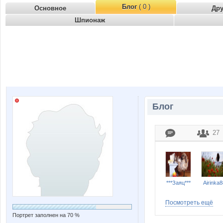
Блог
( 0 )
Основное
Др
Шпионаж
Блог
27
***Заяц***
Airinka8
Посмотреть ещё
Портрет заполнен на 70 %