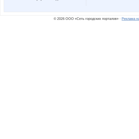
пандра-21
плато
© 2026 ООО «Сеть городских порталов» ·
Реклама н
Елена АЛ
Флёнуш
Маша-простокваша
Наталья
Сувенирчик
Тёплы