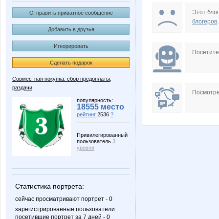
Kittyk
Leonidy
Этот блог
Отправить приватное сообщение
блогеров
.
Добавить в друзья
Игнорировать
Olushka)
Pris
Посетит
Сделать подарок
Совместная покупка: сбор предоплаты,
раздачи
basik95
cornflou
Посмотре
популярность:
18555 место
рейтинг
2536
?
natbor
nuk
Привилегированный
пользователь
3
уровня
tankan
yachka
Статистика портрета:
сейчас просматривают портрет - 0
зарегистрированные пользователи
посетившие портрет за 7 дней - 0